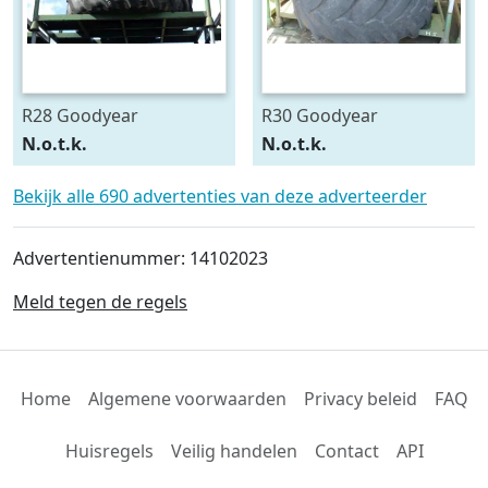
R28 Goodyear
R30 Goodyear
540/75R28
600/70R30
N.o.t.k.
N.o.t.k.
Bekijk alle 690 advertenties van deze adverteerder
Advertentienummer: 14102023
Meld tegen de regels
Home
Algemene voorwaarden
Privacy beleid
FAQ
Huisregels
Veilig handelen
Contact
API