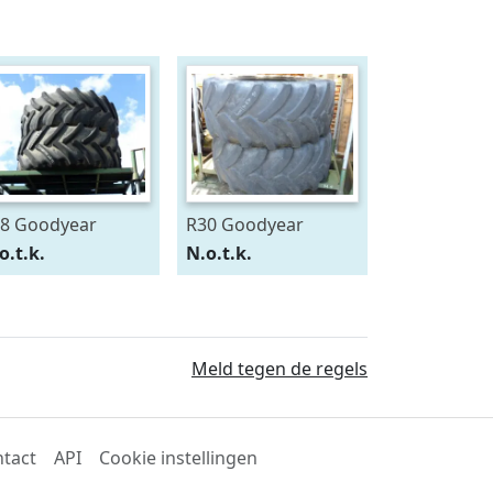
8 Goodyear
R30 Goodyear
0/75R28
600/70R30
o.t.k.
N.o.t.k.
Meld tegen de regels
tact
API
Cookie instellingen