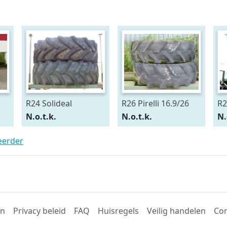
R24 Solideal
R26 Pirelli 16.9/26
R2
15.5/80R24
54
N.o.t.k.
N.o.t.k.
N.
teerder
en
Privacy beleid
FAQ
Huisregels
Veilig handelen
Con