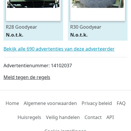
R28 Goodyear
R30 Goodyear
540/75R28
600/70R30
N.o.t.k.
N.o.t.k.
Bekijk alle 690 advertenties van deze adverteerder
Advertentienummer: 14102037
Meld tegen de regels
Home
Algemene voorwaarden
Privacy beleid
FAQ
Huisregels
Veilig handelen
Contact
API