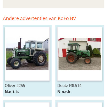
Andere advertenties van KoFo BV
Oliver 2255
Deutz F3L514
N.o.t.k.
N.o.t.k.