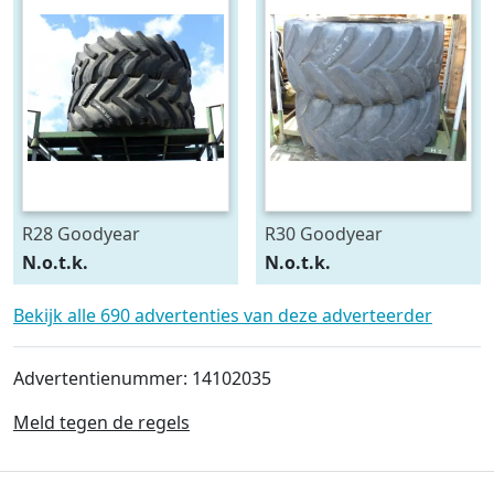
R28 Goodyear
R30 Goodyear
540/75R28
600/70R30
N.o.t.k.
N.o.t.k.
Bekijk alle 690 advertenties van deze adverteerder
Advertentienummer: 14102035
Meld tegen de regels