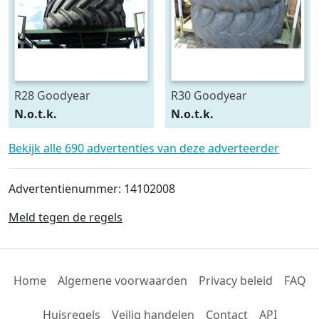
R28 Goodyear
R30 Goodyear
540/75R28
600/70R30
N.o.t.k.
N.o.t.k.
Bekijk alle 690 advertenties van deze adverteerder
Advertentienummer: 14102008
Meld tegen de regels
Home
Algemene voorwaarden
Privacy beleid
FAQ
Huisregels
Veilig handelen
Contact
API