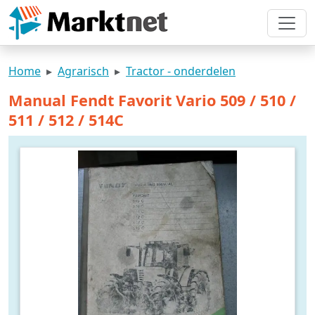
Home
Agrarisch
Tractor - onderdelen
Manual Fendt Favorit Vario 509 / 510 /
511 / 512 / 514C