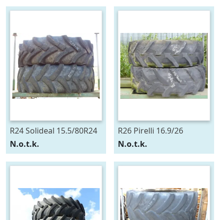
R24 Solideal 15.5/80R24
R26 Pirelli 16.9/26
N.o.t.k.
N.o.t.k.