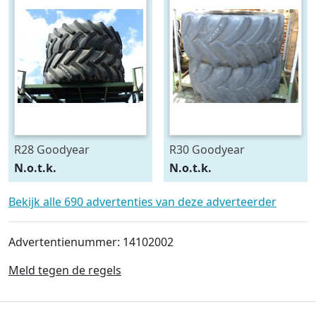
R28 Goodyear
R30 Goodyear
540/75R28
600/70R30
N.o.t.k.
N.o.t.k.
Bekijk alle 690 advertenties van deze adverteerder
Advertentienummer: 14102002
Meld tegen de regels