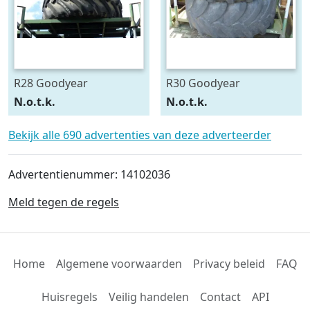
R28 Goodyear
R30 Goodyear
540/75R28
600/70R30
N.o.t.k.
N.o.t.k.
Bekijk alle 690 advertenties van deze adverteerder
Advertentienummer: 14102036
Meld tegen de regels
Home
Algemene voorwaarden
Privacy beleid
FAQ
Huisregels
Veilig handelen
Contact
API