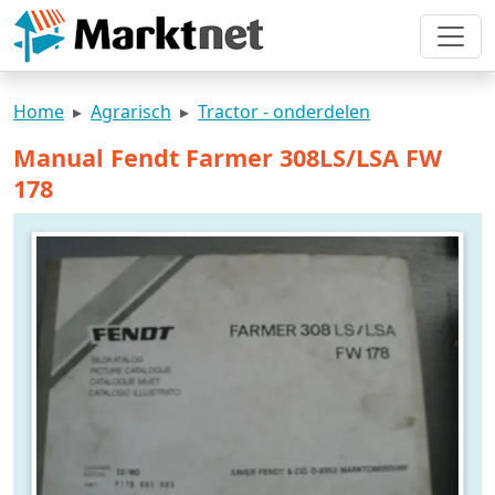
Home
Agrarisch
Tractor - onderdelen
Manual Fendt Farmer 308LS/LSA FW
178