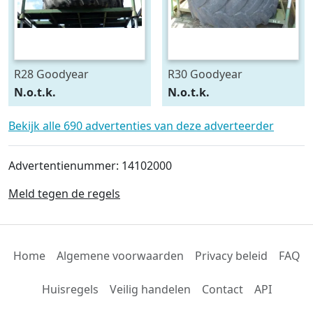
R28 Goodyear
R30 Goodyear
540/75R28
600/70R30
N.o.t.k.
N.o.t.k.
Bekijk alle 690 advertenties van deze adverteerder
Advertentienummer: 14102000
Meld tegen de regels
Home
Algemene voorwaarden
Privacy beleid
FAQ
Huisregels
Veilig handelen
Contact
API