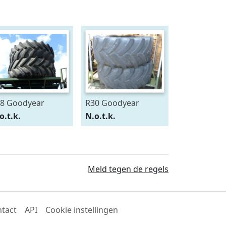
8 Goodyear
R30 Goodyear
0/75R28
600/70R30
o.t.k.
N.o.t.k.
Meld tegen de regels
tact
API
Cookie instellingen