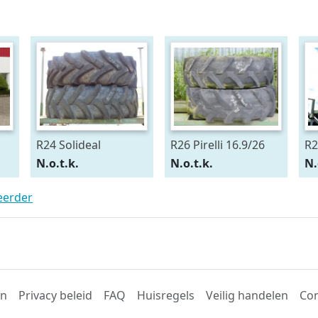
R24 Solideal
R26 Pirelli 16.9/26
R2
15.5/80R24
54
N.o.t.k.
N.o.t.k.
N.
teerder
en
Privacy beleid
FAQ
Huisregels
Veilig handelen
Con