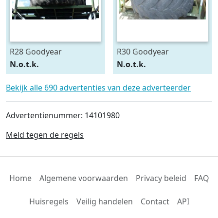
R28 Goodyear
R30 Goodyear
540/75R28
600/70R30
N.o.t.k.
N.o.t.k.
Bekijk alle 690 advertenties van deze adverteerder
Advertentienummer: 14101980
Meld tegen de regels
Home
Algemene voorwaarden
Privacy beleid
FAQ
Huisregels
Veilig handelen
Contact
API