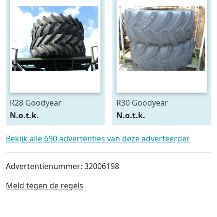
R28 Goodyear
R30 Goodyear
540/75R28
600/70R30
N.o.t.k.
N.o.t.k.
Bekijk alle 690 advertenties van deze adverteerder
Advertentienummer: 32006198
Meld tegen de regels