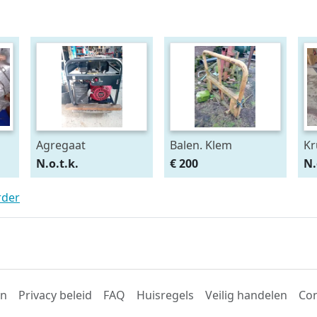
Agregaat
Balen. Klem
Kr
N.o.t.k.
€ 200
N.
rder
en
Privacy beleid
FAQ
Huisregels
Veilig handelen
Con