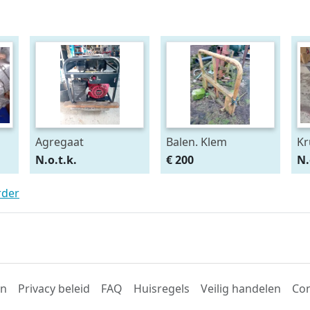
Agregaat
Balen. Klem
Kr
N.o.t.k.
€ 200
N.
rder
en
Privacy beleid
FAQ
Huisregels
Veilig handelen
Con