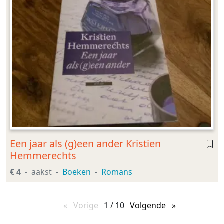
Een jaar als (g)een ander Kristien
Hemmerechts
€ 4
aakst
Boeken
Romans
Vorige
pagina
1 / 10
Volgende
pagina