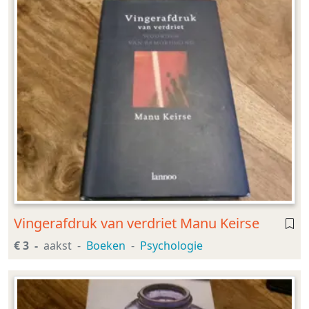
Vingerafdruk van verdriet Manu Keirse
€ 3
aakst
Boeken
Psychologie