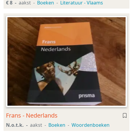
€ 8
aakst
Boeken
Literatuur - Vlaams
Frans - Nederlands
N.o.t.k.
aakst
Boeken
Woordenboeken