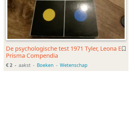
De psychologische test 1971 Tyler, Leona E
Prisma Compendia
€ 2
aakst
Boeken
Wetenschap