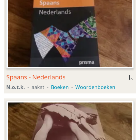
Spaans - Nederlands
N.o.t.k.
aakst
Boeken
Woordenboeken