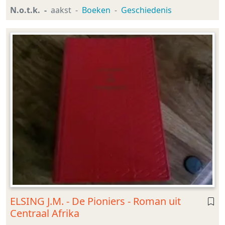
N.o.t.k.
aakst
Boeken
Geschiedenis
ELSING J.M. - De Pioniers - Roman uit
Centraal Afrika