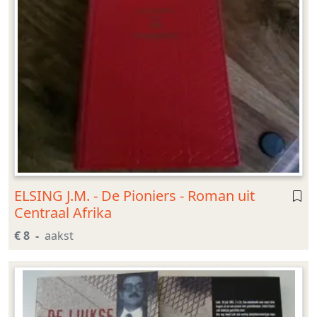
ELSING J.M. - De Pioniers - Roman uit
Centraal Afrika
€ 8
aakst