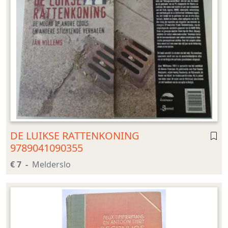
DE LUIKSE RATTENKONING
9789041090355
€ 7
Melderslo