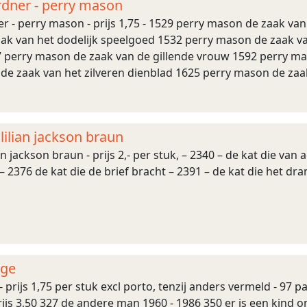
ardner - perry mason
er - perry mason - prijs 1,75 - 1529 perry mason de zaak v
ak van het dodelijk speelgoed 1532 perry mason de zaak v
67 perry mason de zaak van de gillende vrouw 1592 perry m
de zaak van het zilveren dienblad 1625 perry mason de za
hapen schaduw 2328 perry mason d ...
lilian jackson braun
an jackson braun - prijs 2,- per stuk, – 2340 – de kat die van
 2376 de kat die de brief bracht – 2391 – de kat die het dr
dge
- prijs 1,75 per stuk excl porto, tenzij anders vermeld - 97 
ijs 3,50 327 de andere man 1960 - 1986 350 er is een kind 