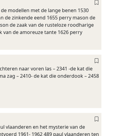
an de modellen met de lange benen 1530
an de zinkende eend 1655 perry mason de
ason de zaak van de rusteloze roodharige
ak van de amoreuze tante 1626 perry
 achteren naar voren las – 2341 -de kat die
ama zag – 2410- de kat die onderdook – 2458
paul vlaanderen en het mysterie van de
ontvoerd 1961- 1962 489 paul vlaanderen ten