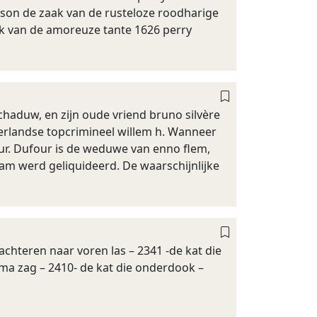
ason de zaak van de rusteloze roodharige
ak van de amoreuze tante 1626 perry
schaduw, en zijn oude vriend bruno silvère
rlandse topcrimineel willem h. Wanneer
our. Dufour is de weduwe van enno flem,
dam werd geliquideerd. De waarschijnlijke
 achteren naar voren las – 2341 -de kat die
ama zag – 2410- de kat die onderdook –