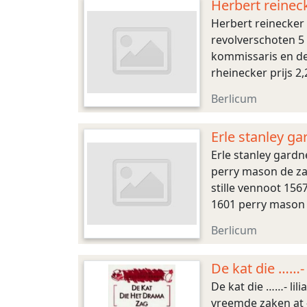
Herbert reinec
Herbert reinecker 
revolverschoten 5
kommissaris en de
rheinecker prijs 2
musici 2300 de stra
Berlicum
Erle stanley ga
de la
Erle stanley gardn
perry mason de za
stille vennoot 15
1601 perry mason 
mason de welgesc
Berlicum
De kat die ……- 
De kat die ……- lili
vreemde zaken at –