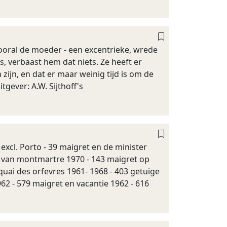
Vooral de moeder - een excentrieke, wrede
s, verbaast hem dat niets. Ze heeft er
ijn, en dat er maar weinig tijd is om de
gever: A.W. Sijthoff's
xcl. Porto - 39 maigret en de minister
k van montmartre 1970 - 143 maigret op
 quai des orfevres 1961- 1968 - 403 getuige
962 - 579 maigret en vacantie 1962 - 616