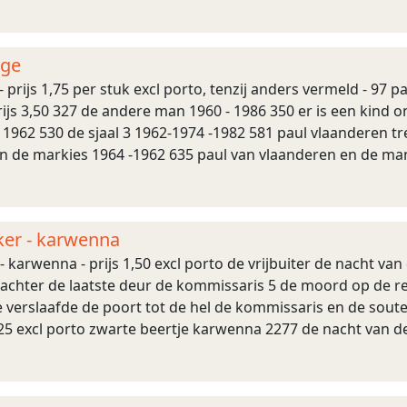
ige mensen 1 ...
dge
- prijs 1,75 per stuk excl porto, tenzij anders vermeld - 97 
ijs 3,50 327 de andere man 1960 - 1986 350 er is een kind 
 1962 530 de sjaal 3 1962-1974 -1982 581 paul vlaanderen tr
an de markies 1964 -1962 635 paul van vlaanderen en de m
 – myster ...
ker - karwenna
- karwenna - prijs 1,50 excl porto de vrijbuiter de nacht van
 achter de laatste deur de kommissaris 5 de moord op de re
 verslaafde de poort tot de hel de kommissaris en de soute
,25 excl porto zwarte beertje karwenna 2277 de nacht van d
ndjutter reinecker, herbert d ...