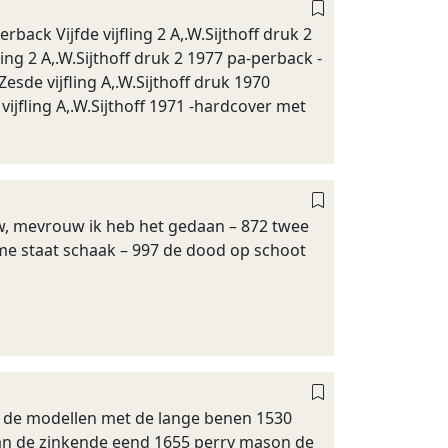
back Vijfde vijfling 2 A,.W.Sijthoff druk 2
ling 2 A,.W.Sijthoff druk 2 1977 pa-perback -
 Zesde vijfling A,.W.Sijthoff druk 1970
vijfling A,.W.Sijthoff 1971 -hardcover met
uw, mevrouw ik heb het gedaan – 872 twee
me staat schaak – 997 de dood op schoot
an de modellen met de lange benen 1530
an de zinkende eend 1655 perry mason de