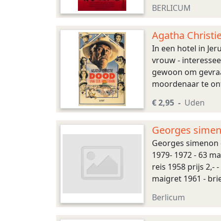
BERLICUM
Agatha Christie
In een hotel in Je
vrouw - interessee
gewoon om gevraagd
moordenaar te ontm
Uitgeversmaatscha
€ 2,95
Uden
Georges sime
Georges simenon --
1979- 1972 - 63 m
reis 1958 prijs 2,
maigret 1961 - bri
maigret en de keur
Berlicum