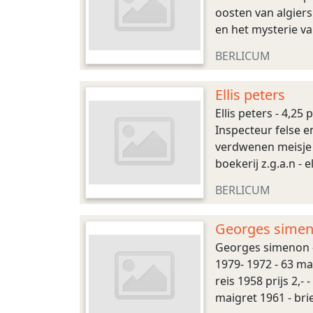
oosten van algiers
en het mysterie v
vlaanderen en het z
BERLICUM
Ellis peters
Ellis peters - 4,25
Inspecteur felse e
verdwenen meisje - -
boekerij z.g.a.n - 
– my ...
BERLICUM
Georges sime
Georges simenon --
1979- 1972 - 63 m
reis 1958 prijs 2,
maigret 1961 - bri