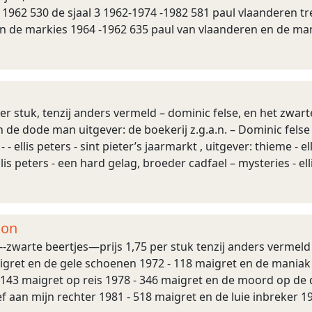
 1962 530 de sjaal 3 1962-1974 -1982 581 paul vlaanderen tr
an de markies 1964 -1962 635 paul van vlaanderen en de m
 – myster ...
 per stuk, tenzij anders vermeld – dominic felse, en het zwarte
n de dode man uitgever: de boekerij z.g.a.n. – Dominic felse
 ellis peters - sint pieter’s jaarmarkt , uitgever: thieme - ell
ellis peters - een hard gelag, broeder cadfael – mysteries - el
non
zwarte beertjes—prijs 1,75 per stuk tenzij anders vermeld e
aigret en de gele schoenen 1972 - 118 maigret en de mania
- - 143 maigret op reis 1978 - 346 maigret en de moord op de
ef aan mijn rechter 1981 - 518 maigret en de luie inbreker 1