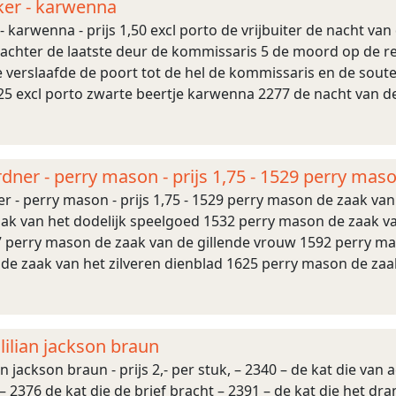
ker - karwenna
- karwenna - prijs 1,50 excl porto de vrijbuiter de nacht van
 achter de laatste deur de kommissaris 5 de moord op de re
 verslaafde de poort tot de hel de kommissaris en de soute
,25 excl porto zwarte beertje karwenna 2277 de nacht van d
ndjutter reinecker, herbert d ...
rdner - perry mason - prijs 1,75 - 1529 perry ma
er - perry mason - prijs 1,75 - 1529 perry mason de zaak v
ak van het dodelijk speelgoed 1532 perry mason de zaak v
67 perry mason de zaak van de gillende vrouw 1592 perry m
de zaak van het zilveren dienblad 1625 perry mason de za
hapen schaduw 2328 perry mason d ...
lilian jackson braun
an jackson braun - prijs 2,- per stuk, – 2340 – de kat die van
 2376 de kat die de brief bracht – 2391 – de kat die het dr