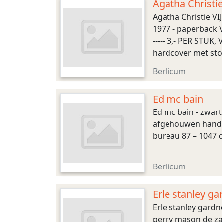
Agatha Christi
Agatha Christie VIJ
1977 - paperback Vi
----- 3,- PER STUK,
hardcover met stof
stofka ...
Berlicum
Ed mc bain
Ed mc bain - zwar
afgehouwen handen
bureau 87 – 1047 d
Berlicum
Erle stanley g
Erle stanley gardn
perry mason de za