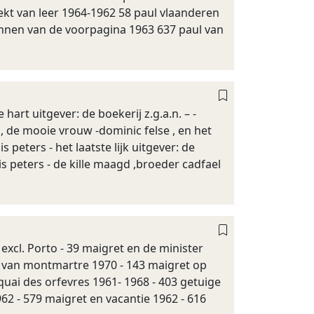
ekt van leer 1964-1962 58 paul vlaanderen
annen van de voorpagina 1963 637 paul van
 hart uitgever: de boekerij z.g.a.n. – -
 , de mooie vrouw -dominic felse , en het
is peters - het laatste lijk uitgever: de
lis peters - de kille maagd ,broeder cadfael
xcl. Porto - 39 maigret en de minister
k van montmartre 1970 - 143 maigret op
 quai des orfevres 1961- 1968 - 403 getuige
962 - 579 maigret en vacantie 1962 - 616