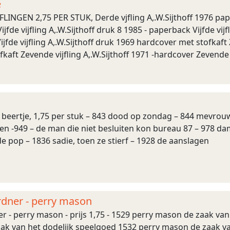
e
FLINGEN 2,75 PER STUK, Derde vjfling A,.W.Sijthoff 1976 paper
jfde vijfling A,.W.Sijthoff druk 8 1985 - paperback Vijfde vijf
 Vijfde vijfling A,.W.Sijthoff druk 1969 hardcover met stofkaft
kaft Zevende vijfling A,.W.Sijthoff 1971 -hardcover Zevende 
t beertje, 1,75 per stuk – 843 dood op zondag – 844 mevro
 -949 – de man die niet besluiten kon bureau 87 – 978 da
e pop – 1836 sadie, toen ze stierf – 1928 de aanslagen
ardner - perry mason
er - perry mason - prijs 1,75 - 1529 perry mason de zaak v
ak van het dodelijk speelgoed 1532 perry mason de zaak v