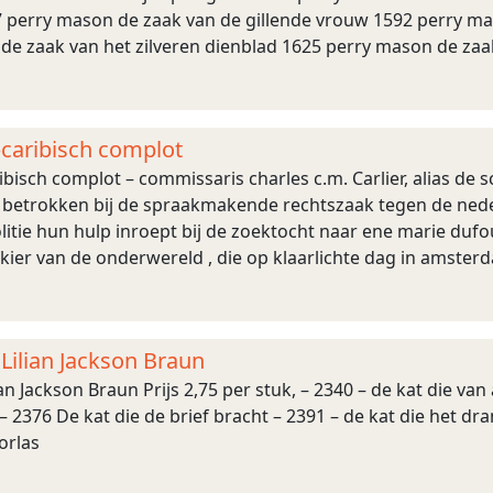
67 perry mason de zaak van de gillende vrouw 1592 perry m
de zaak van het zilveren dienblad 1625 perry mason de za
hapen schaduw 2328 perry mason d ...
–caribisch complot
ibisch complot – commissaris charles c.m. Carlier, alias de 
betrokken bij de spraakmakende rechtszaak tegen de nede
itie hun hulp inroept bij de zoektocht naar ene marie duf
ier van de onderwereld , die op klaarlichte dag in amster
de moord was wille ...
Lilian Jackson Braun
an Jackson Braun Prijs 2,75 per stuk, – 2340 – de kat die van
 2376 De kat die de brief bracht – 2391 – de kat die het dr
orlas