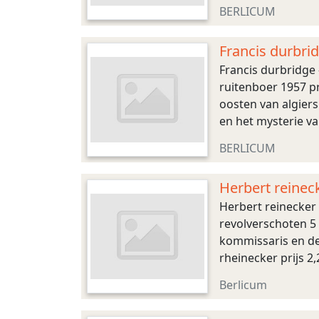
maigret en de keur
BERLICUM
Francis durbri
Francis durbridge 
ruitenboer 1957 pr
oosten van algiers
en het mysterie v
vlaanderen en het z
BERLICUM
Herbert reinec
Herbert reinecker 
revolverschoten 5
kommissaris en de
rheinecker prijs 2
musici 2300 de stra
Berlicum