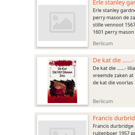
Erle stanley g
Erle stanley gardn
perry mason de za
stille vennoot 15
1601 perry mason 
mason de welgesc
Berlicum
De kat die ……- 
De kat die ……- lili
vreemde zaken at –
de kat die voorlas
Berlicum
Francis durbri
Francis durbridge 
ruitenboer 1957 pr