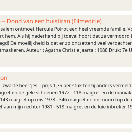
 ~ Dood van een huistiran (Filmeditie)
rusalem ontmoet Hercule Poirot een heel vreemde familie. 
rt hem. Als hij naderhand bij toeval hoort dat ze vermoord i
! De moeilijkheid is dat er zo ontzettend veel verdachten z
askeren. Auteur : Agatha Christie Jaartal: 1988 Druk: 7e Uit
ppij - Amsterdam Aantal Pagina ...
non
zwarte beertjes—prijs 1,75 per stuk tenzij anders vermeld e
aigret en de gele schoenen 1972 - 118 maigret en de mania
- - 143 maigret op reis 1978 - 346 maigret en de moord op de
ef aan mijn rechter 1981 - 518 maigret en de luie inbreker 1
ige mensen 1 ...