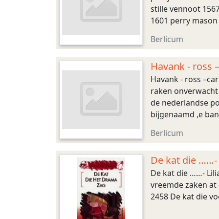
stille vennoot 15
1601 perry mason 
mason de welgesc
Berlicum
Havank - ross 
Havank - ross –car
raken onverwacht 
de nederlandse pol
bijgenaamd ,e bank
opdrachtgever van 
Berlicum
De kat die ……- 
De kat die ……- Lili
vreemde zaken at –
2458 De kat die vo