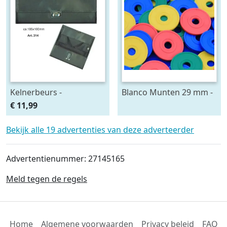
Kelnerbeurs -
Blanco Munten 29 mm -
Kelnerportemonnee -
jetons -
€ 11,99
portemonnee
Bekijk alle 19 advertenties van deze adverteerder
Advertentienummer: 27145165
Meld tegen de regels
Home
Algemene voorwaarden
Privacy beleid
FAQ