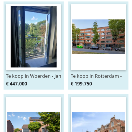
Te koop in Woerden - Jan
Te koop in Rotterdam -
Steenstraat 79 B31
Dordtselaan 30 B
€ 447.000
€ 199.750