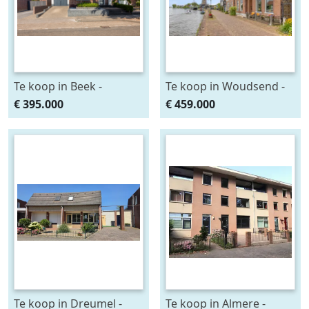
Te koop in Beek -
Te koop in Woudsend -
Luciastraat 54
Iewâl 28
€ 395.000
€ 459.000
Te koop in Dreumel -
Te koop in Almere -