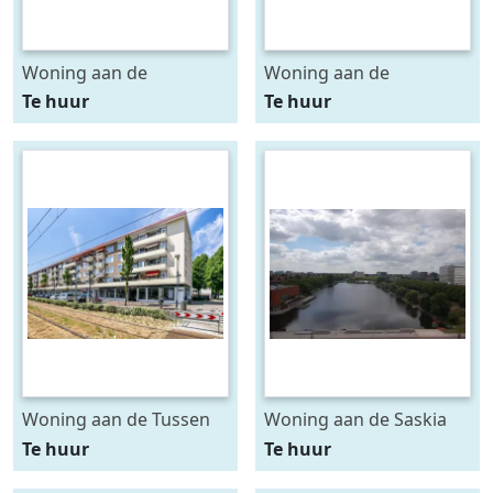
Woning aan de
Woning aan de
Breughelstraat te
Carnegielaan te Den
Te huur
Te huur
Amsterdam
Haag
Woning aan de Tussen
Woning aan de Saskia
Meer te Amsterdam
van Uijlenburgkade te
Te huur
Te huur
Amsterdam