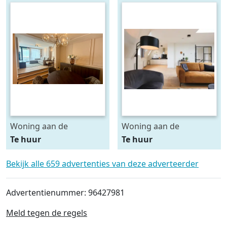
Woning aan de
Woning aan de
Regentesselaan te Den
Herengracht te Den
Te huur
Te huur
Haag
Haag
Bekijk alle 659 advertenties van deze adverteerder
Advertentienummer: 96427981
Meld tegen de regels