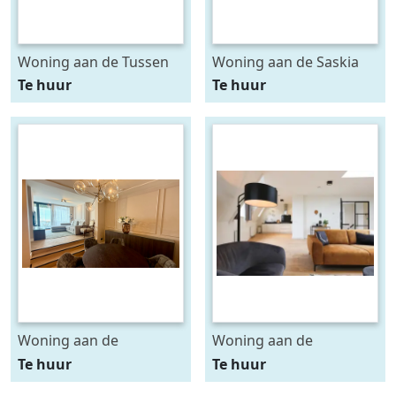
Woning aan de Tussen
Woning aan de Saskia
Meer te Amsterdam
van Uijlenburgkade te
Te huur
Te huur
Amsterdam
Woning aan de
Woning aan de
Regentesselaan te Den
Herengracht te Den
Te huur
Te huur
Haag
Haag