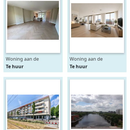
Woning aan de
Woning aan de
Breughelstraat te
Carnegielaan te Den
Te huur
Te huur
Amsterdam
Haag