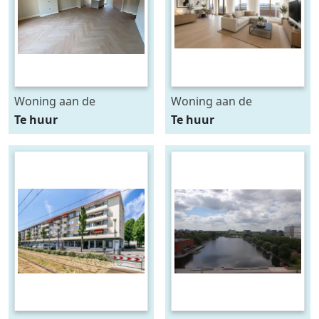
Woning aan de
Woning aan de
Breughelstraat te
Carnegielaan te Den
Te huur
Te huur
Amsterdam
Haag