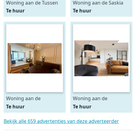
Woning aan de Tussen
Woning aan de Saskia
Meer te Amsterdam
van Uijlenburgkade te
Te huur
Te huur
Amsterdam
Woning aan de
Woning aan de
Regentesselaan te Den
Herengracht te Den
Te huur
Te huur
Haag
Haag
Bekijk alle 659 advertenties van deze adverteerder