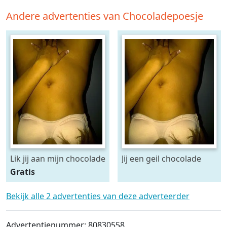
Andere advertenties van Chocoladepoesje
Lik jij aan mijn chocolade
Jij een geil chocolade
poesje?
poesje?
Gratis
Bekijk alle 2 advertenties van deze adverteerder
Advertentienummer: 80830558