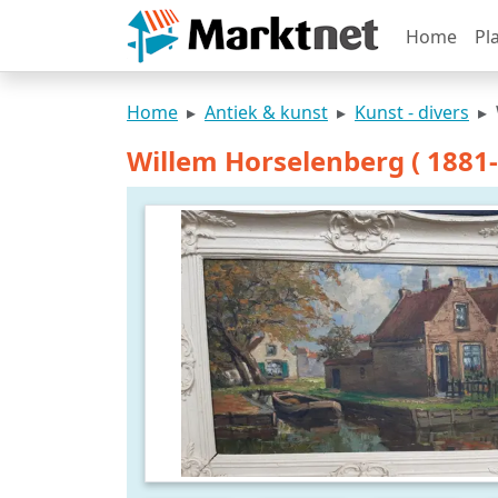
Home
Pl
Home
Antiek & kunst
Kunst - divers
Willem Horselenberg ( 1881-