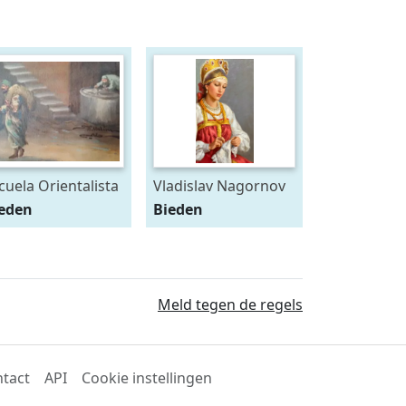
cuela Orientalista
Vladislav Nagornov
Mercado
(1974) - Jeune
ieden
Bieden
princesse aux perles
Meld tegen de regels
tact
API
Cookie instellingen