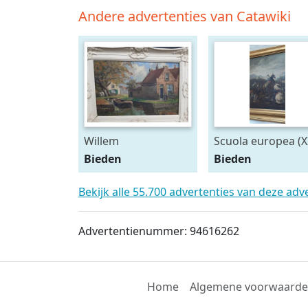
Andere advertenties van Catawiki
Willem
Scuola europea (X
Horselenberg (
- battaglia
Bieden
Bieden
1881-1961 ) - Bootje
aan de vaart
Bekijk alle 55.700 advertenties van deze adv
Advertentienummer: 94616262
Home
Algemene voorwaard