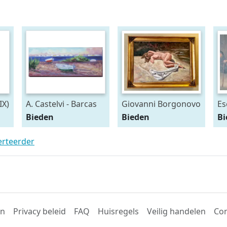
IX)
A. Castelvi - Barcas
Giovanni Borgonovo
Es
(1881-1975) - Nudo
- 
Bieden
Bieden
B
Femminile (NO
RESERVE)
erteerder
en
Privacy beleid
FAQ
Huisregels
Veilig handelen
Con