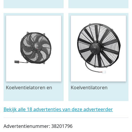
Cooling-Fans & Blowers
Kachelventilatoren
12V/24V SPAL
Koelventielatoren en
Koelventilatoren
kachelblowers 12V/24V
Cooling-fans Blowers
SPAL
12V/24V SPAL
Bekijk alle 18 advertenties van deze adverteerder
Advertentienummer: 38201796