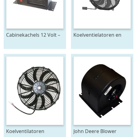
Cabinekachels 12 Volt –
Koelventielatoren en
24 Volt Cabine
kachelblowers 12V/24V
verwarmer
SPAL
Koelventilatoren
John Deere Blower