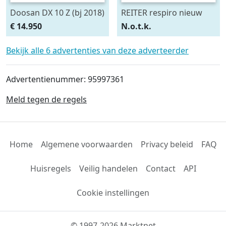
Doosan DX 10 Z (bj 2018)
REITER respiro nieuw
RESPIRO bandhark R9
€ 14.950
N.o.t.k.
(bj 2023)
Bekijk alle 6 advertenties van deze adverteerder
Advertentienummer: 95997361
Meld tegen de regels
Home
Algemene voorwaarden
Privacy beleid
FAQ
Huisregels
Veilig handelen
Contact
API
Cookie instellingen
© 1997-2026 Marktnet