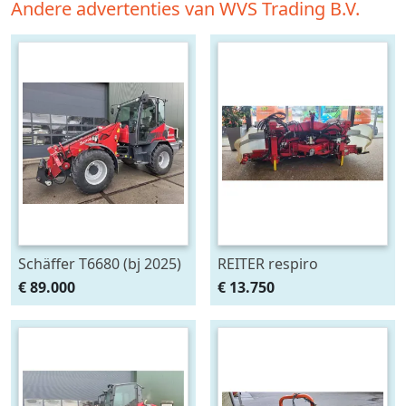
Andere advertenties van WVS Trading B.V.
Schäffer T6680 (bj 2025)
REITER respiro
bandhark bandhark (bj
€ 89.000
€ 13.750
2017)