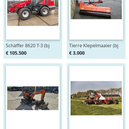
Schäffer 8620 T-3 (bj
Tierre Klepelmaaier (bj
2025)
2007)
€ 105.500
€ 3.000