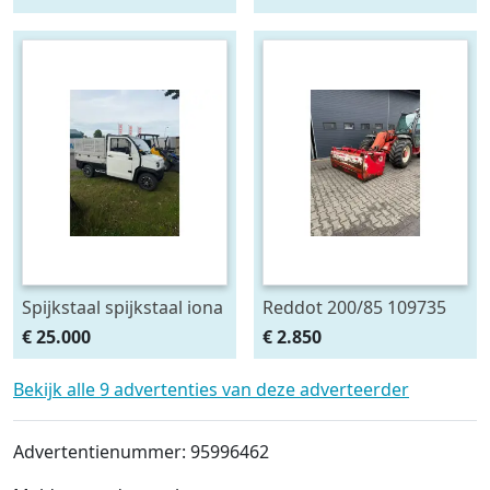
Spijkstaal spijkstaal iona
Reddot 200/85 109735
iona (bj 2026)
(bj 2018)
€ 25.000
€ 2.850
Bekijk alle 9 advertenties van deze adverteerder
Advertentienummer: 95996462