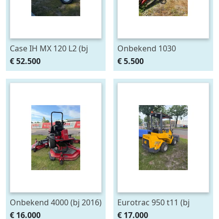
Case IH MX 120 L2 (bj
Onbekend 1030
2023)
€ 52.500
€ 5.500
Onbekend 4000 (bj 2016)
Eurotrac 950 t11 (bj
2023)
€ 16.000
€ 17.000