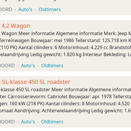
: schadevrij Aantal sleutels: 1 ...
OORD
Auto's
Oldtimers
 4.2 Wagon
2 Wagon Meer informatie Algemene informatie Merk: Jeep 
Terreinwagen Bouwjaar: mei 1986 Tellerstand: 125.718 km K
110 PK) Aantal cilinders: 6 Motorinhoud: 4.229 cc Brandsto
ielaandrijving Ledig gewicht: 1.820 kg Interieur Bekleding:
baar voor ondernemers (margeregeling) Moto ...
NOORD
Auto's
Oldtimers
SL-klasse 450 SL roadster
klasse 450 SL roadster Meer informatie Algemene informat
ter Carrosserievorm: Cabriolet Bouwjaar: apr. 1978 Tellerst
n: 160 kW (218 PK) Aantal cilinders: 8 Motorinhoud: 4.520 
omaat Aandrijving: Achterwielaandrijving Ledig gewicht: 1.61
 4 Staat Schade: ...
NOORD
Auto's
Oldtimers