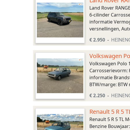
Land Rover RA
Land Rover RANGE 
6-cilinder Carross
informatie Vermoge
versnellingen, Au
3.050 kg Interieur 
€ 2.950
HEINEN
Volkswagen Pol
Volkswagen Polo 1
Carrosserievorm: 
informatie Brandst
BTW/marge: BTW n
POLO 1.0 BENZINE – 
€ 2.250
HEINEN
Renault 5 R 5 T
Renault 5 R 5 TL 
Benzine Bouwjaar: