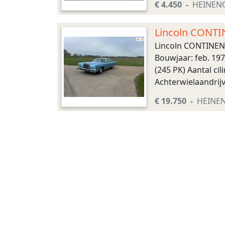
€ 4.450
HEINEN
Lincoln CONTI
Lincoln CONTINENT
Bouwjaar: feb. 19
(245 PK) Aantal ci
Achterwielaandrijv
Emissieklasse: Eur
€ 19.750
HEINE