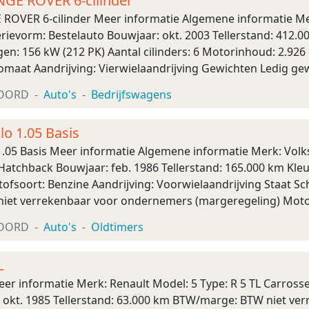
NGE ROVER 6-cilinder
ROVER 6-cilinder Meer informatie Algemene informatie M
erievorm: Bestelauto Bouwjaar: okt. 2003 Tellerstand: 412.00
n: 156 kW (212 PK) Aantal cilinders: 6 Motorinhoud: 2.926 
tomaat Aandrijving: Vierwielaandrijving Gewichten Ledig g
Interieur: Donkergr ...
OORD
Auto's
Bedrijfswagens
o 1.05 Basis
.05 Basis Meer informatie Algemene informatie Merk: Volk
Hatchback Bouwjaar: feb. 1986 Tellerstand: 165.000 km Kle
ofsoort: Benzine Aandrijving: Voorwielaandrijving Staat Sch
iet verrekenbaar voor ondernemers (margeregeling) Moto
1986 Prijs: € 2.250,- Een nette en o ...
OORD
Auto's
Oldtimers
L
Meer informatie Merk: Renault Model: 5 Type: R 5 TL Carros
 okt. 1985 Tellerstand: 63.000 km BTW/marge: BTW niet v