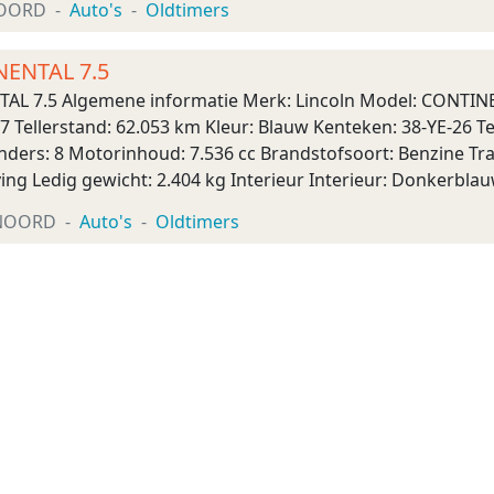
OORD
Auto's
Oldtimers
NENTAL 7.5
AL 7.5 Algemene informatie Merk: Lincoln Model: CONTINE
77 Tellerstand: 62.053 km Kleur: Blauw Kenteken: 38-YE-26
linders: 8 Motorinhoud: 7.536 cc Brandstofsoort: Benzine Tr
ing Ledig gewicht: 2.404 kg Interieur Interieur: Donkerblauw
o 0 Onderhoud, historie en staat O ...
NOORD
Auto's
Oldtimers