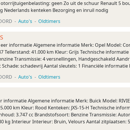
otorrijtuigenbelasting: geen Zo uit de schuur Renault 5 bo
eg Nederlands kenteken Bezorging en inruil nodig
OORD
Auto's
Oldtimers
 S
Meer informatie Algemene informatie Merk: Opel Model: Cor
7 Tellerstand: 41.000 km Kleur: Grijs Technische informatie 
nzine Transmissie: 4 versnellingen, Handgeschakeld Aandrij
at Schade: schadevrij Aantal sleutels: 1 Financiële informa
eregeling) Op ...
OORD
Auto's
Oldtimers
r informatie Algemene informatie Merk: Buick Model: RIVIE
 25.000 km Kleur: Rood Kenteken: JXS-15-H Technische infor
inhoud: 3.747 cc Brandstofsoort: Benzine Transmissie: Auto
0 kg Interieur Interieur: Bruin, Velours Aantal zitplaatsen: 
eutels: 2 ...