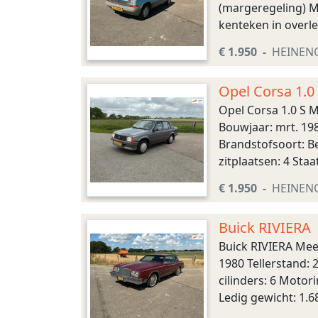
(margeregeling) M
kenteken in overl
€ 1.950
HEINEN
Opel Corsa 1.0
Opel Corsa 1.0 S 
Bouwjaar: mrt. 198
Brandstofsoort: Be
zitplaatsen: 4 Sta
ondernemers (marg
€ 1.950
HEINEN
Buick RIVIERA
Buick RIVIERA Mee
1980 Tellerstand:
cilinders: 6 Motor
Ledig gewicht: 1.68
schadevrij Aantal sl