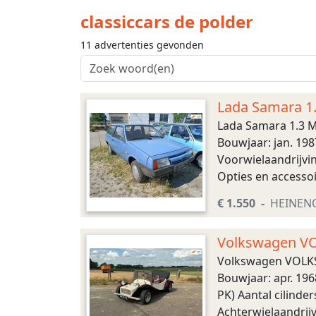
classiccars de polder
11 advertenties gevonden
Lada Samara 1
Lada Samara 1.3 M
Bouwjaar: jan. 198
Voorwielaandrijvi
Opties en accesso
Brandstof: Benzine
€ 1.550
HEINEN
Volkswagen V
Volkswagen VOLKS
Bouwjaar: apr. 19
PK) Aantal cilinde
Achterwielaandrijv