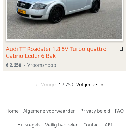
Audi TT Roadster 1.8 5V Turbo quattro
Cabrio Leder 6 Bak
€ 2.650
Vroomshoop
Vorige
pagina
1 / 250
Volgende
pagina
Home
Algemene voorwaarden
Privacy beleid
FAQ
Huisregels
Veilig handelen
Contact
API