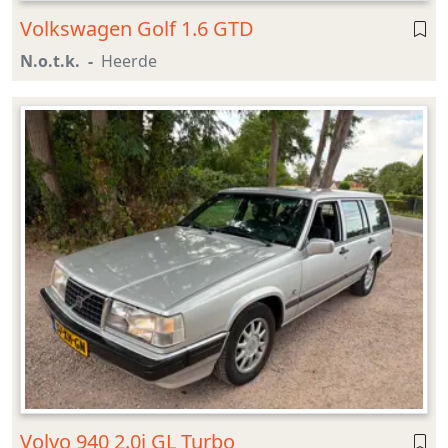
Volkswagen Golf 1.6 GTD
N.o.t.k.
Heerde
Volvo 940 2.0i GL Turbo