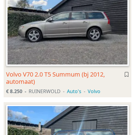
Volvo V70 2.0 T5 Summum (bj 2012,
automaat)
€ 8.250
RUINERWOLD
Auto's
Volvo