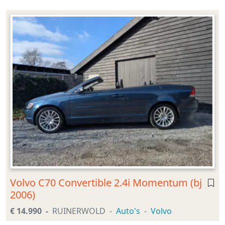
Volvo C70 Convertible 2.4i Momentum (bj
2006)
€ 14.990
RUINERWOLD
Auto's
Volvo