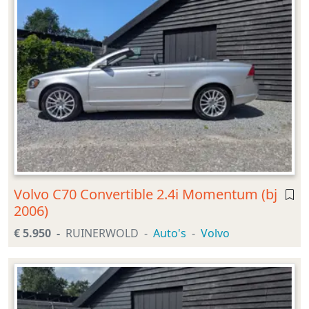
Volvo C70 Convertible 2.4i Momentum (bj
2006)
€ 5.950
RUINERWOLD
Auto's
Volvo