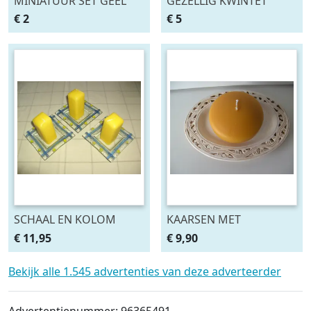
MINIATUUR SET GEEL
GEZELLIG KWINTET
MET BLOEMEN 4 DLG
FRUIT GROENTEN 5
€ 2
€ 5
Nieuw
DELIG MUUR
DECORATIE NIEUW
SCHAAL EN KOLOM
KAARSEN MET
KAARSEN GEEL 8 SETS
SCHAALTJE HONING
€ 11,95
€ 9,90
KLEUR Ø 8 CM, 8 SETS
Bekijk alle 1.545 advertenties van deze adverteerder
Advertentienummer: 96365491