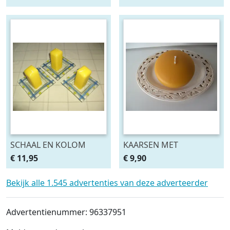
Nieuw
DELIG MUUR
DECORATIE NIEUW
SCHAAL EN KOLOM
KAARSEN MET
KAARSEN GEEL 8 SETS
SCHAALTJE HONING
€ 11,95
€ 9,90
KLEUR Ø 8 CM, 8 SETS
Bekijk alle 1.545 advertenties van deze adverteerder
Advertentienummer: 96337951