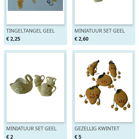
TINGELTANGEL GEEL
MINIATUUR SET GEEL
1,85 MTR NIEUW
MET BLOEMEN met
€ 2,25
€ 2,60
ZWAAN 4 DLG Nieuw
MINIATUUR SET GEEL
GEZELLIG KWINTET
MET BLOEMEN 4 DLG
FRUIT GROENTEN 5
€ 2
€ 5