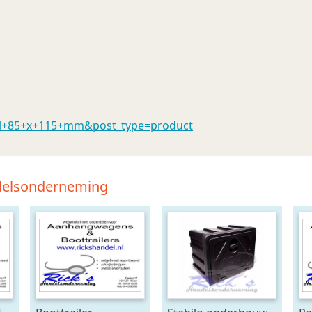
mrol+85+x+115+mm&post_type=product
ndelsonderneming