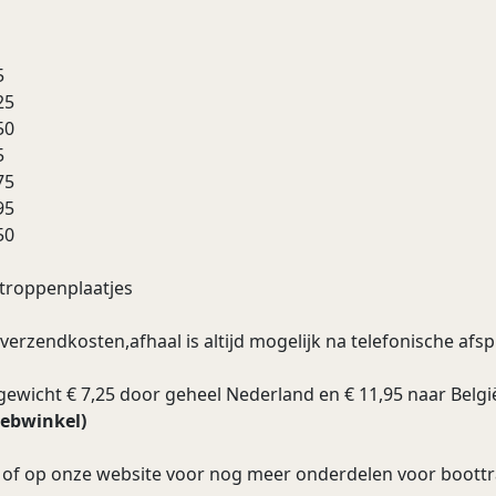
5
25
50
5
75
95
50
stroppenplaatjes
ef verzendkosten,afhaal is altijd mogelijk na telefonische afs
wicht € 7,25 door geheel Nederland en € 11,95 naar Belgi
webwinkel)
es of op onze website voor nog meer onderdelen voor boot