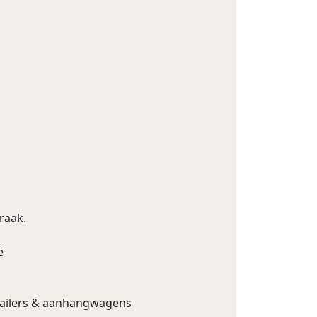
praak.
ë
trailers & aanhangwagens