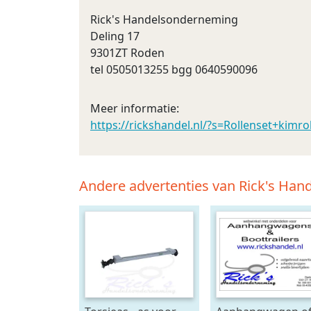
Rick's Handelsonderneming
Deling 17
9301ZT Roden
tel 0505013255 bgg 0640590096
Meer informatie:
https://rickshandel.nl/?s=Rollenset+ki
Andere advertenties van Rick's Ha