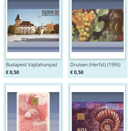
Budapest Vajdahunyad
Druiven (Herfst) (1995)
vára (1995)
€ 0,50
€ 0,50