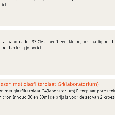
richt
istal handmade - 37 CM. - heeft een, kleine, beschadiging - fo
bod dan krijg je bericht
oezen met glasfilterplaat G4(laboratorium)
en met glasfilterplaat G4(laboratorium) Filterplaat porositei
 micron Inhoud:30 en 50ml de prijs is voor de set van 2 kro