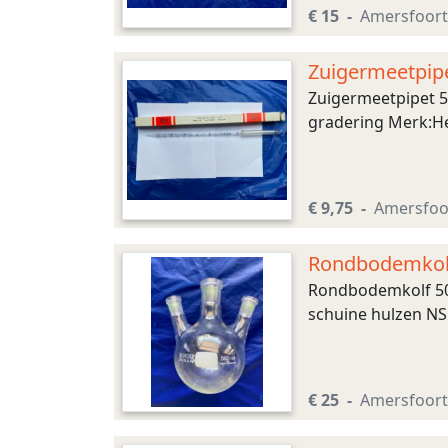
€ 15
Amersfoort
Zuigermeetpipe
Zuigermeetpipet 5
gradering Merk:He
€ 9,75
Amersfoo
Rondbodemkolf 
Rondbodemkolf 500
schuine hulzen NS
€ 25
Amersfoort