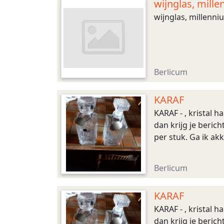
wijnglas, mill
wijnglas, millenni
Berlicum
KARAF
KARAF - , kristal 
dan krijg je berich
per stuk. Ga ik ak
Berlicum
KARAF
KARAF - , kristal 
dan krijg je beric