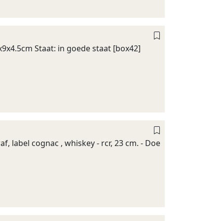
x9x4.5cm Staat: in goede staat [box42]
af, label cognac , whiskey - rcr, 23 cm. - Doe