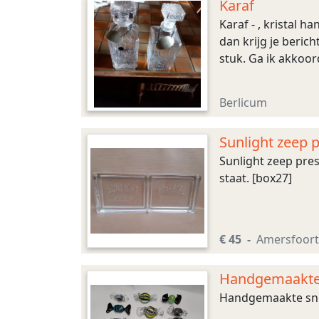
Karaf
Karaf - , kristal 
dan krijg je berich
stuk. Ga ik akkoor
Berlicum
Sunlight zeep p
Sunlight zeep pres
staat. [box27]
€ 45
Amersfoort
Handgemaakte s
Handgemaakte snoep