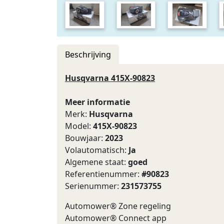
Beschrijving
Husqvarna 415X-90823
Meer informatie
Merk:
Husqvarna
Model:
415X-90823
Bouwjaar:
2023
Volautomatisch:
Ja
Algemene staat:
goed
Referentienummer:
#90823
Serienummer:
231573755
Automower® Zone regeling
Automower® Connect app