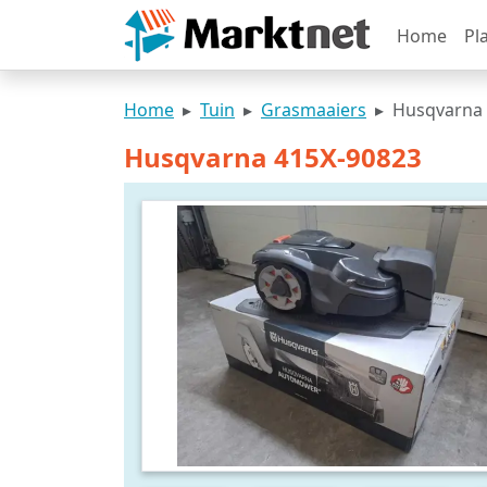
Home
Pl
Home
Tuin
Grasmaaiers
Husqvarna 
Husqvarna 415X-90823