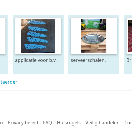
applicatie voor b.v.
serveerschalen,
Br
n
bruidskleding
roestvrijstaal,
di
rteerder
en
Privacy beleid
FAQ
Huisregels
Veilig handelen
Con