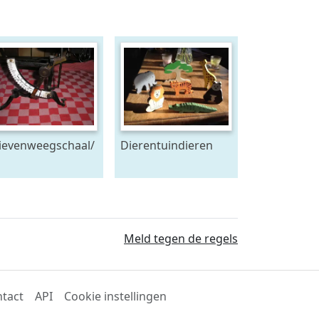
ievenweegschaal/
Dierentuindieren
eet weegschaal
van hout,
Meld tegen de regels
tact
API
Cookie instellingen