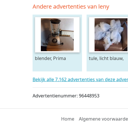
Andere advertenties van leny
blender, Prima
tule, licht blauw,
Donna, handig-
voor decoraties e
i.g.st.
versieringen
Bekijk alle 7.162 advertenties van deze adve
Advertentienummer: 96448953
Home
Algemene voorwaard