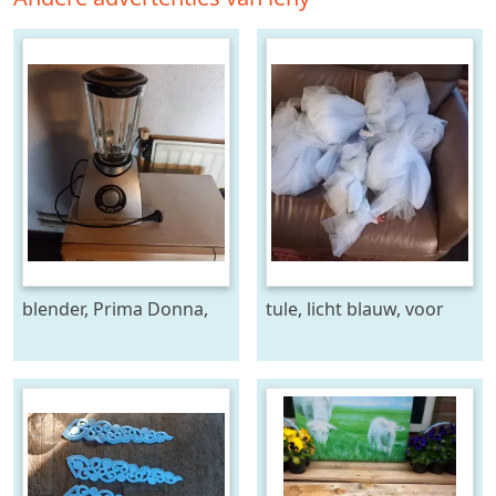
blender, Prima Donna,
tule, licht blauw, voor
handig- i.g.st.
decoraties en
versieringen