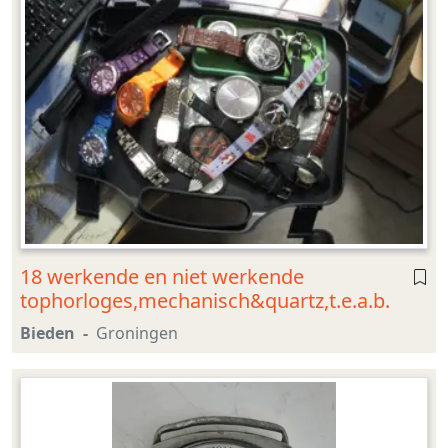
18 werkende en niet werkende
tophorloges,mechanisch&quartz,t.e.a.b.
Bieden
Groningen