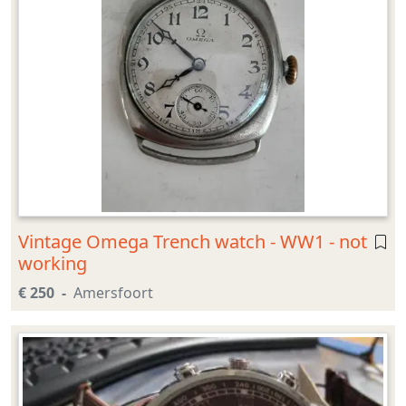
Vintage Omega Trench watch - WW1 - not
working
€ 250
Amersfoort