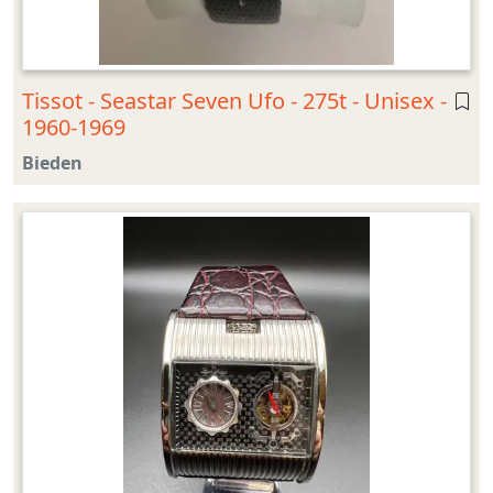
Tissot - Seastar Seven Ufo - 275t - Unisex -
1960-1969
Bieden