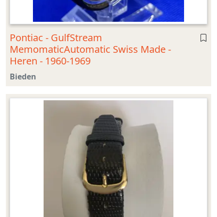
Pontiac - GulfStream
MemomaticAutomatic Swiss Made -
Heren - 1960-1969
Bieden