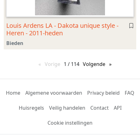
Louis Ardens LA - Dakota unique style -
Heren - 2011-heden
Bieden
Vorige
pagina
1 / 114
Volgende
pagina
Home
Algemene voorwaarden
Privacy beleid
FAQ
Huisregels
Veilig handelen
Contact
API
Cookie instellingen