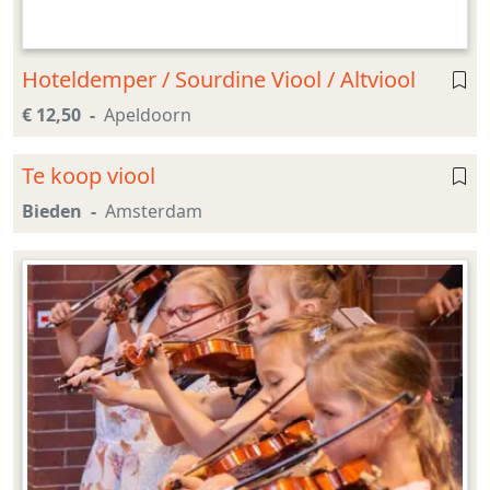
Hoteldemper / Sourdine Viool / Altviool
€ 12,50
Apeldoorn
Te koop viool
Bieden
Amsterdam