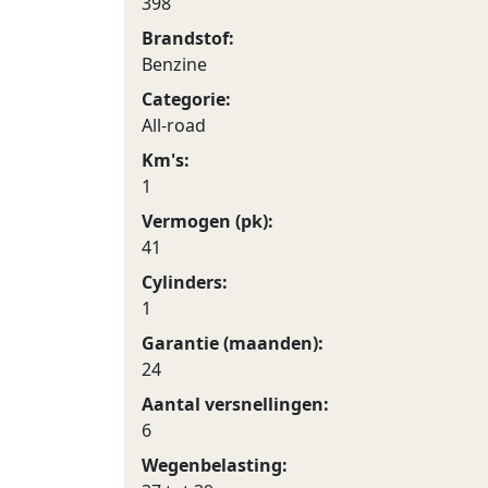
398
Brandstof:
Benzine
Categorie:
All-road
Km's:
1
Vermogen (pk):
41
Cylinders:
1
Garantie (maanden):
24
Aantal versnellingen:
6
Wegenbelasting: