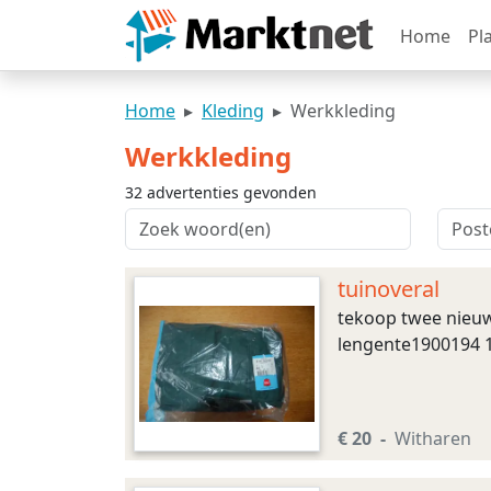
Home
Pl
Home
Kleding
Werkkleding
Werkkleding
32 advertenties gevonden
tuinoveral
tekoop twee nieuw
lengente1900194 1
€ 20
Witharen