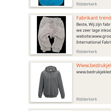
Ridderkerk
Fabrikant trend
Beste, Wij zijn fa
we zeer lage inkoo
website:www.groot
International Fab
Ridderkerk
Www.bedrukjekl
www.bedrukjekledi
Ridderkerk