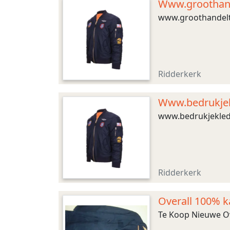
Www.groothandel
www.groothandeltex
Ridderkerk
Www.bedrukjekl
www.bedrukjekledin
Ridderkerk
Overall 100% 
Te Koop Nieuwe Ov