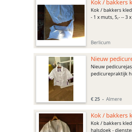
Kok / bakkers 
Kok / bakkers kled
- 1 x muts, 5,- -- 3
Berlicum
Nieuw pedicurej
Nieuw pedicurejasj
pedicurepraktijk h
€ 25
Almere
Kok / bakkers 
Kok / bakkers kledin
halsdoek - diensters