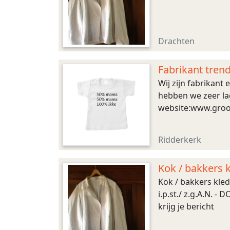
Drachten
Fabrikant tren
Wij zijn fabrikant
hebben we zeer lag
website:www.groot
Ridderkerk
Kok / bakkers 
Kok / bakkers kledi
i.p.st./ z.g.A.N. 
krijg je bericht