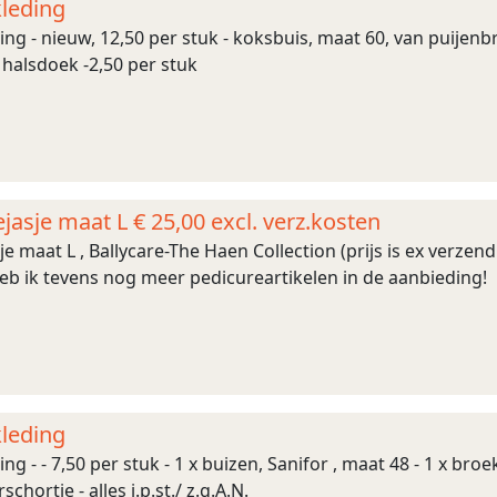
kleding
ing - nieuw, 12,50 per stuk - koksbuis, maat 60, van puijen
 x halsdoek -2,50 per stuk
asje maat L € 25,00 excl. verz.kosten
e maat L , Ballycare-The Haen Collection (prijs is ex verz
eb ik tevens nog meer pedicureartikelen in de aanbieding!
kleding
g - - 7,50 per stuk - 1 x buizen, Sanifor , maat 48 - 1 x broek,
chortje - alles i.p.st./ z.g.A.N.