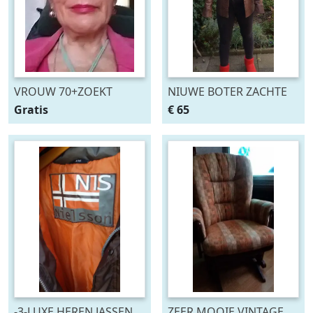
VROUW 70+ZOEKT
NIUWE BOTER ZACHTE
VRIEND VOOR
JASJE VAN NAPPALEER
Gratis
€ 65
VRIENDSCHAPPELIKE
VOERING eigen huid
REIZEN
-3-LUXE HEREN JASSEN
ZEER MOOIE VINTAGE