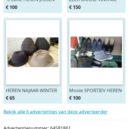
VOOR HELE JAAR-ZO
SCHOMEL STOEL,BREDE
€ 100
€ 150
GOED ALS NIEUW
ZITTING VAN EIKEN
HEREN NAJAAR-WINTER
Mooie SPORTIEV HEREN
HOEDEN EN PETTEN M-
SCHOENEN 10 PAAR
€ 65
€ 100
58-59
VOOR EEN PRIJS
Bekijk alle 6 advertenties van deze adverteerder
Advertentienummer: 64581861