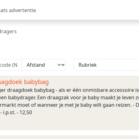
aats advertentie
dragers
aagdoek babybag
r draagdoek babybag - als er één onmisbare accessoire is
t een babydrager. Een draagzak voor je baby maakt je leven zo
markt moet of wanneer je met je baby wilt gaan reizen. - D
i.p.st. - 12,50