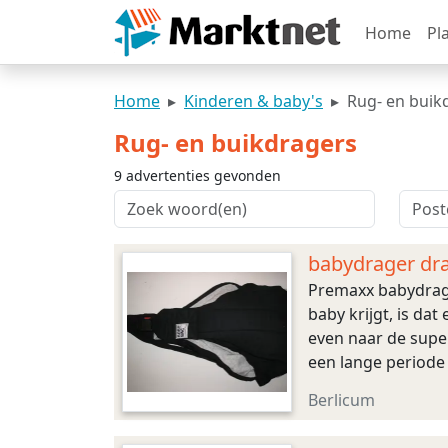
Home
Pl
Home
Kinderen & baby's
Rug- en buik
Rug- en buikdragers
9 advertenties gevonden
babydrager dr
Premaxx babydrage
baby krijgt, is da
even naar de super
een lange periode - 
Berlicum