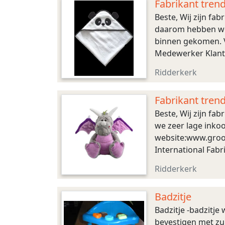
Fabrikant trend
Beste, Wij zijn fa
daarom hebben we z
binnen gekomen. V
Medewerker Klante
ZEVENBERGEN www.
Ridderkerk
Fabrikant trend
Beste, Wij zijn fa
we zeer lage inkoo
website:www.groot
International Fab
Ridderkerk
Badzitje
Badzitje -badzitje w
bevestigen met zuig