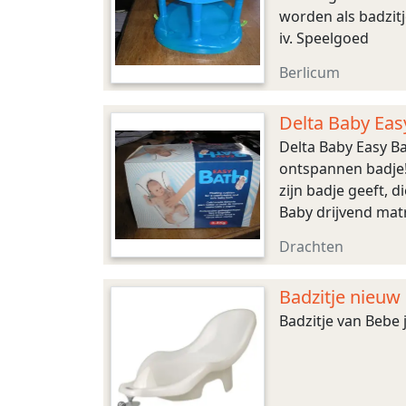
worden als badzitje
iv. Speelgoed
Berlicum
Delta Baby Eas
Delta Baby Easy B
ontspannen badje! 
zijn badje geeft, 
Baby drijvend matr
z.g.a.n. 7,50
Drachten
Badzitje nieuw
Badzitje van Bebe 