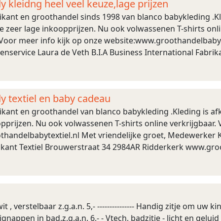
y kleidng heel veel keuze,lage prijzen
brikant en groothandel sinds 1998 van blanco babykleding .Kl
eer lage inkoopprijzen. Nu ook volwassenen T-shirts online 
oor meer info kijk op onze website:www.groothandelbabytex
nservice Laura de Veth B.I.A Business International Fabri
groothandelbabytextiel.nl
y textiel en baby cadeau
brikant en groothandel van blanco babykleding .Kleding is 
pprijzen. Nu ook volwassenen T-shirts online verkrijgbaar. 
handelbabytextiel.nl Met vriendelijke groet, Medewerker Kl
rikant Textiel Brouwerstraat 34 2984AR Ridderkerk www.gro
it , verstelbaar z.g.a.n. 5,- --------------- Handig zitje om uw k
nappen in bad.z.g.a.n. 6,- - Vtech, badzitje - licht en gelu