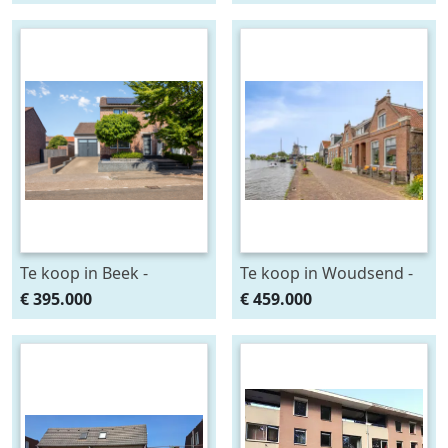
Te koop in Beek -
Te koop in Woudsend -
Luciastraat 54
Iewâl 28
€ 395.000
€ 459.000