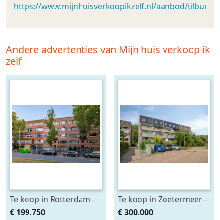
https://www.mijnhuisverkoopikzelf.nl/aanbod/tilburg
Andere advertenties van Mijn huis verkoop ik
zelf
Te koop in Rotterdam -
Te koop in Zoetermeer -
Dordtselaan 30 B
Wingerdpark 100
€ 199.750
€ 300.000