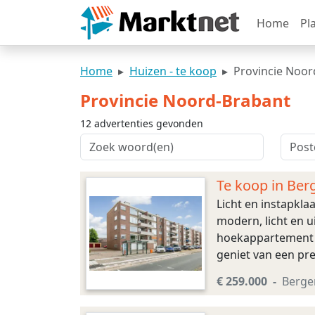
Home
Pl
Home
Huizen - te koop
Provincie Noor
Provincie Noord-Brabant
12 advertenties gevonden
Te koop in Ber
Licht en instapkl
modern, licht en 
hoekappartement p
geniet van een pre
een lichte woonka
€ 259.000
Berge