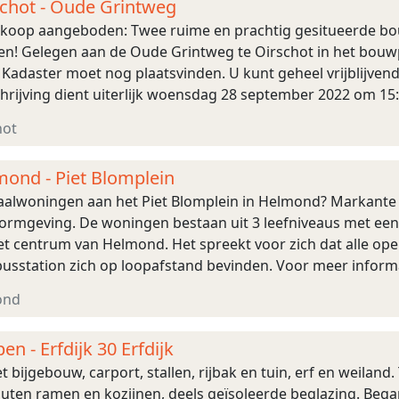
schot - Oude Grintweg
te koop aangeboden: Twee ruime en prachtig gesitueerde bou
! Gelegen aan de Oude Grintweg te Oirschot in het bouwp
Kadaster moet nog plaatsvinden. U kunt geheel vrijblijvend
rijving dient uiterlijk woensdag 28 september 2022 om 15:0
lle voorzieningen om de hoe ...
hot
mond - Piet Blomplein
paalwoningen aan het Piet Blomplein in Helmond? Markant
ormgeving. De woningen bestaan uit 3 leefniveaus met een
et centrum van Helmond. Het spreekt voor zich dat alle op
 busstation zich op loopafstand bevinden. Voor meer informa
enomeen, neem dan contact met ons op. Gevonden ...
ond
en - Erfdijk 30 Erfdijk
bijgebouw, carport, stallen, rijbak en tuin, erf en weiland
uten ramen en kozijnen, deels geïsoleerde beglazing. Bega