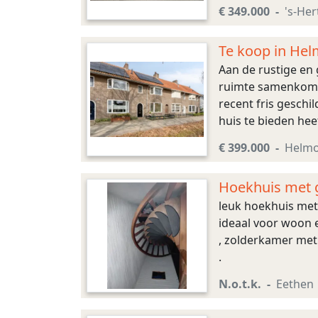
hier van veel lichtin
€ 349.000
's-He
Te koop in Hel
Aan de rustige en
ruimte samenkomen
recent fris geschi
huis te bieden hee
de ruimte een warme
€ 399.000
Helm
Hoekhuis met 
leuk hoekhuis met 
ideaal voor woon e
, zolderkamer met
.
N.o.t.k.
Eethen