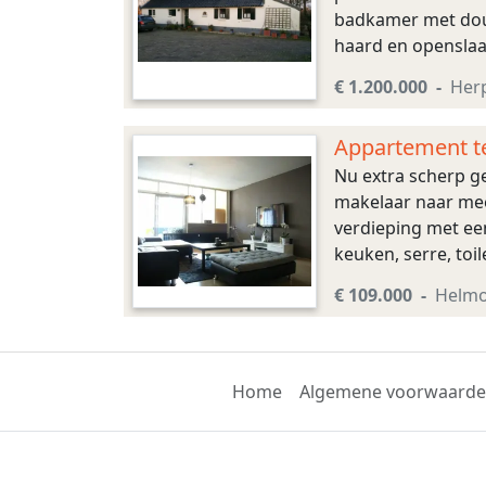
badkamer met douc
haard en openslaa
met toegang tot ru
€ 1.200.000
Her
Appartement t
Nu extra scherp ge
makelaar naar mee
verdieping met ee
keuken, serre, to
sfeervolle centrum
€ 109.000
Helm
Home
Algemene voorwaard