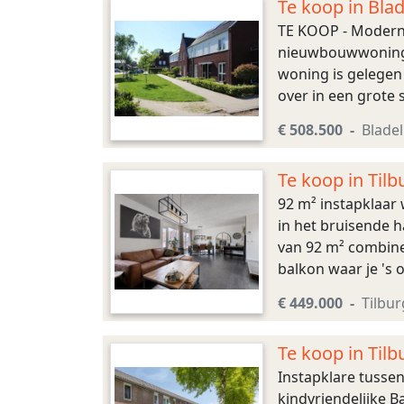
Te koop in Bla
TE KOOP - Modern
nieuwbouwwoning a
woning is gelegen
over in een grote 
Achterom te bereik
€ 508.500
Bladel
Te koop in Tilb
92 m² instapklaar 
in het bruisende h
van 92 m² combine
balkon waar je 's
appartementencompl
€ 449.000
Tilbur
Te koop in Tilb
Instapklare tusse
kindvriendelijke 