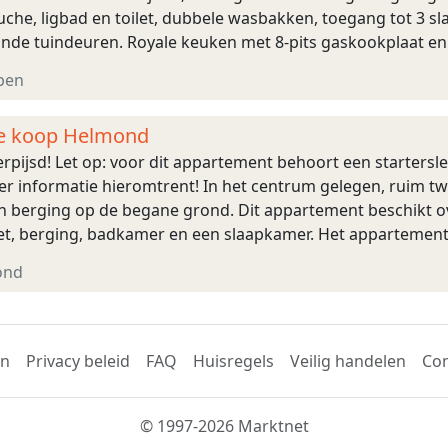
he, ligbad en toilet, dubbele wasbakken, toegang tot 3
nde tuindeuren. Royale keuken met 8-pits gaskookplaat en
ime gangkast, 2 ruime slaapk ...
pen
e koop Helmond
rpijsd! Let op: voor dit appartement behoort een startersl
r informatie hieromtrent! In het centrum gelegen, ruim
n berging op de begane grond. Dit appartement beschikt
ilet, berging, badkamer en een slaapkamer. Het appartement
 van Helmond en in de directe nabijheid van ...
ond
en
Privacy beleid
FAQ
Huisregels
Veilig handelen
Con
© 1997-2026 Marktnet