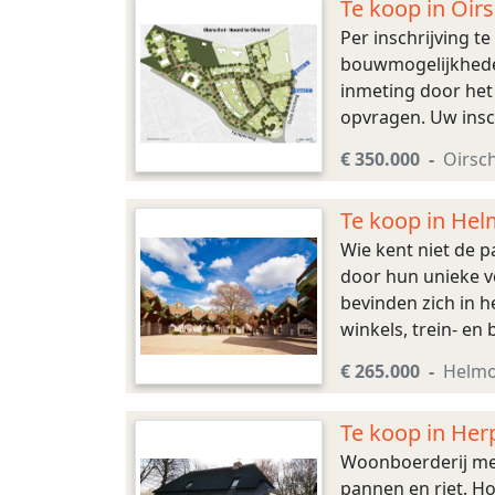
Te koop in Oir
Per inschrijving 
bouwmogelijkheden
inmeting door het 
opvragen. Uw insch
buitengebied met a
€ 350.000
Oirsc
Te koop in Hel
Wie kent niet de 
door hun unieke v
bevinden zich in h
winkels, trein- en
architectonisch f
€ 265.000
Helm
Te koop in Herp
Woonboerderij met 
pannen en riet. Ho