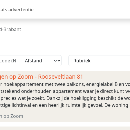
aats advertentie
d-Brabant
gen op Zoom - Rooseveltlaan 81
aar hoekappartement met twee balkons, energielabel B en v
uitstekend onderhouden appartement waar je direct kunt wo
recies wat je zoekt. Dankzij de hoekligging beschikt de wo
ttige lichtinval en een heerlijk ruimtelijk gevoel. De woni
mer, een moderne separat ...
n op Zoom