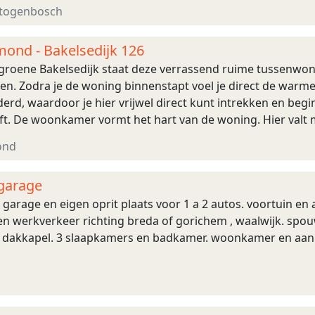
val en een vrij, ...
rtogenbosch
mond - Bakelsedijk 126
 groene Bakelsedijk staat deze verrassend ruime tussenwon
. Zodra je de woning binnenstapt voel je direct de warme 
lderd, waardoor je hier vrijwel direct kunt intrekken en begi
ft. De woonkamer vormt het hart van de woning. Hier valt 
 en tijdloze uitstr ...
ond
garage
garage en eigen oprit plaats voor 1 a 2 autos. voortuin en 
n werkverkeer richting breda of gorichem , waalwijk. spouw
 dakkapel. 3 slaapkamers en badkamer. woonkamer en aan