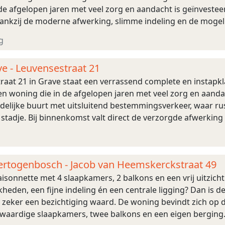
 afgelopen jaren met veel zorg en aandacht is geïnvesteerd
kzij de moderne afwerking, slimme indeling en de mogelijk
tarters, jonge gezinnen of doorstromer ...
g
ve - Leuvensestraat 21
raat 21 in Grave staat een verrassend complete en instapk
en woning die in de afgelopen jaren met veel zorg en aand
endelijke buurt met uitsluitend bestemmingsverkeer, waa
 stadje. Bij binnenkomst valt direct de verzorgde afwerking
24 volledig gemodernisee ...
Hertogenbosch - Jacob van Heemskerckstraat 49
isonnette met 4 slaapkamers, 2 balkons en een vrij uitzich
heden, een fijne indeling én een centrale ligging? Dan is d
zeker een bezichtiging waard. De woning bevindt zich op d
olwaardige slaapkamers, twee balkons en een eigen berging.