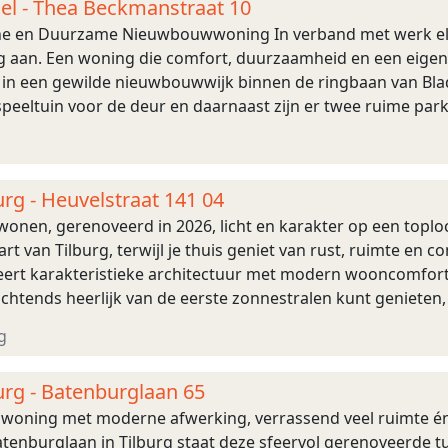
del - Thea Beckmanstraat 10
e en Duurzame Nieuwbouwwoning In verband met werk el
an. Een woning die comfort, duurzaamheid en een eigentij
 in een gewilde nieuwbouwwijk binnen de ringbaan van Blade
speeltuin voor de deur en daarnaast zijn er twee ruime par
en zijn. Alle voorzieningen bevinden zich ...
urg - Heuvelstraat 141 04
wonen, gerenoveerd in 2026, licht en karakter op een topl
art van Tilburg, terwijl je thuis geniet van rust, ruimte en
ert karakteristieke architectuur met modern wooncomfort
 ochtends heerlijk van de eerste zonnestralen kunt geniete
ex. Een plek waar je de s ...
g
urg - Batenburglaan 65
nwoning met moderne afwerking, verrassend veel ruimte én e
Batenburglaan in Tilburg staat deze sfeervol gerenoveerde