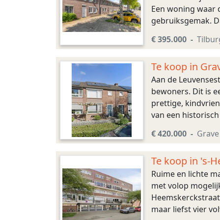
Een woning waar de
gebruiksgemak. Dan
ideale kans voor s
€ 395.000
Tilbur
Te koop in Gra
Aan de Leuvensest
bewoners. Dit is e
prettige, kindvri
van een historisch
meterkast is in 20
€ 420.000
Grave
Te koop in 's-
Ruime en lichte ma
met volop mogelijk
Heemskerckstraat 
maar liefst vier v