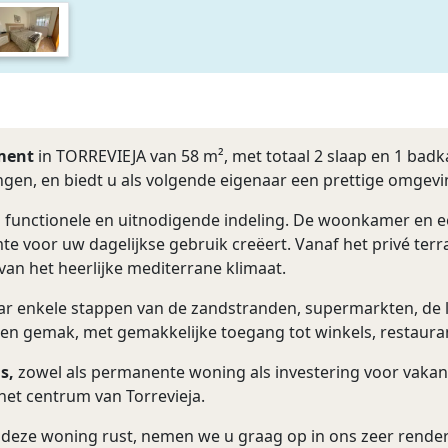
ment
in TORREVIEJA van 58 m², met totaal 2 slaap en 1 badka
ningen, en biedt u als volgende eigenaar een prettige omgev
 functionele en uitnodigende indeling. De woonkamer en e
e voor uw dagelijkse gebruik creëert. Vanaf het privé terr
an het heerlijke mediterrane klimaat.
ar enkele stappen van de zandstranden, supermarkten, de lo
t en gemak, met gemakkelijke toegang tot winkels, restaura
s,
zowel als permanente woning als investering voor vakan
 het centrum van Torrevieja.
op deze woning rust, nemen we u graag op in ons zeer rend