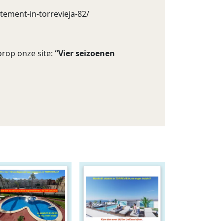
ement-in-torrevieja-82/
orop onze site:
“Vier seizoenen