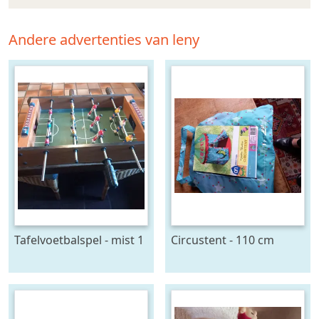
Andere advertenties van leny
Tafelvoetbalspel - mist 1
Circustent - 110 cm
greep
hoog - ã˜ 80 cm