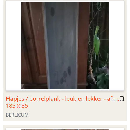
Hapjes / borrelplank - leuk en lekker - afm:
185 x 35
BERLICUM