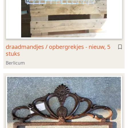
draadmandjes / opbergrekjes - nieuw, 5
stuks
Berlicum