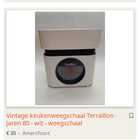
Vintage keukenweegschaal Terraillon -
jaren 80 - wit - weegschaal
€ 35
Amersfoort