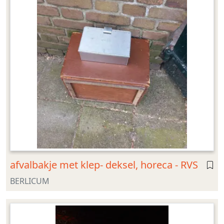
afvalbakje met klep- deksel, horeca - RVS
BERLICUM