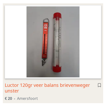
Luctor 120gr veer balans brievenweger
unster
€ 20
Amersfoort