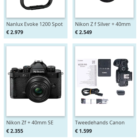
Nanlux Evoke 1200 Spot
Nikon Z f Silver + 40mm
Light
SE
€ 2.979
€ 2.549
Nikon Zf + 40mm SE
Tweedehands Canon
EOS R6 Mark II Body
€ 2.355
€ 1.599
CM7124